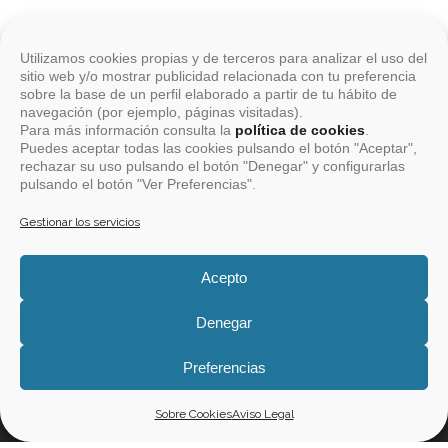
Utilizamos cookies propias y de terceros para analizar el uso del
sitio web y/o mostrar publicidad relacionada con tu preferencia
sobre la base de un perfil elaborado a partir de tu hábito de
navegación (por ejemplo, páginas visitadas).
Para más información consulta la
política de cookies
.
Puedes aceptar todas las cookies pulsando el botón "Aceptar",
rechazar su uso pulsando el botón "Denegar" y configurarlas
pulsando el botón "Ver Preferencias".
Aviso Legal
Gestionar los servicios
Acepto
Sobre Cookies
Denegar
Política de Privacidad
1
Preferencias
Sobre Cookies
Aviso Legal