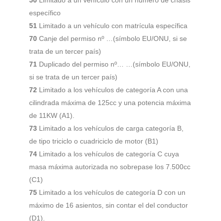
50
Limitado a un vehículo con un número de chasis
específico
51
Limitado a un vehículo con matrícula específica
70
Canje del permiso nº …(símbolo EU/ONU, si se
trata de un tercer país)
71
Duplicado del permiso nº… …(símbolo EU/ONU,
si se trata de un tercer país)
72
Limitado a los vehículos de categoría A con una
cilindrada máxima de 125cc y una potencia máxima
de 11KW (A1).
73
Limitado a los vehículos de carga categoría B,
de tipo triciclo o cuadriciclo de motor (B1)
74
Limitado a los vehículos de categoría C cuya
masa máxima autorizada no sobrepase los 7.500cc
(C1)
75
Limitado a los vehículos de categoría D con un
máximo de 16 asientos, sin contar el del conductor
(D1).